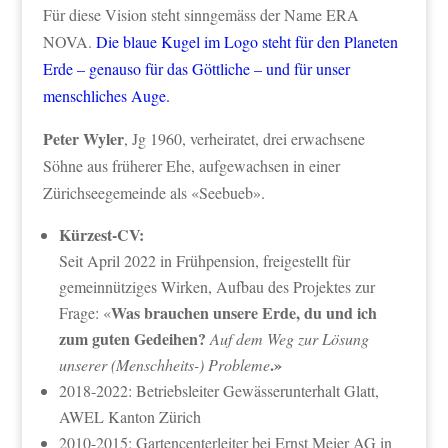
Für diese Vision steht sinngemäss der Name ERA
NOVA.
Die blaue Kugel im Logo steht für den Planeten
Erde – genauso für das Göttliche – und für unser
menschliches Auge.
Peter Wyler
, Jg 1960, verheiratet, drei erwachsene
Söhne aus früherer Ehe, aufgewachsen in einer
Zürichseegemeinde als «Seebueb».
Kürzest-CV:
Seit April 2022 in Frühpension, freigestellt für
gemeinnütziges Wirken, Aufbau des Projektes zur
Was brauchen unsere Erde, du und ich
Frage: «
zum guten Gedeihen?
Auf dem Weg zur Lösung
.»
unserer (Menschheits-) Probleme
2018-2022: Betriebsleiter Gewässerunterhalt Glatt,
AWEL Kanton Zürich
2010-2015: Gartencenterleiter bei Ernst Meier AG in